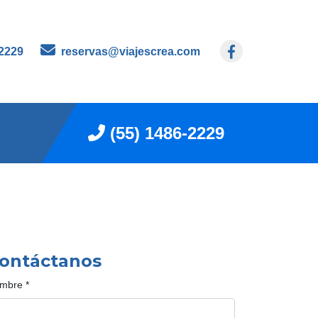
-2229
reservas@viajescrea.com
(55) 1486-2229
ontáctanos
mbre
*