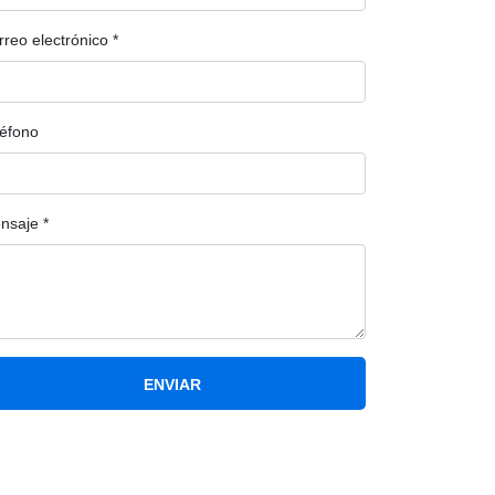
rreo electrónico
*
léfono
nsaje
*