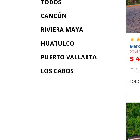
TODOS
CANCÚN
RIVIERA MAYA
grade
grad
HUATULCO
Bar
20 al
PUERTO VALLARTA
$ 
Preci
LOS CABOS
TODO