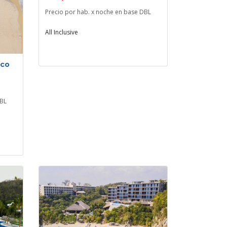
Precio por hab. x noche en base DBL
All Inclusive
lco
DBL