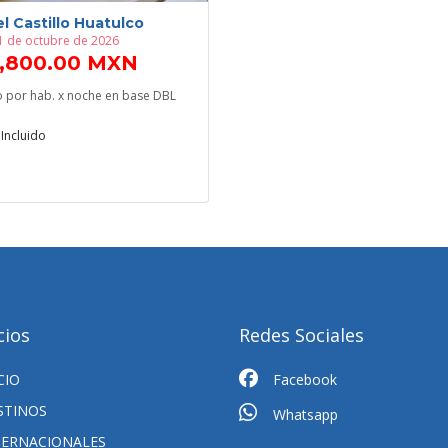
l Castillo Huatulco
31 de octubre de 2026
2,800.00 MXN
o por hab. x noche en base DBL
Incluido
cios
Redes Sociales
CIO
Facebook
STINOS
Whatsapp
TERNACIONALES