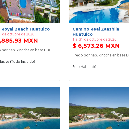
 Royal Beach Huatulco
Camino Real Zaashila
31 de octubre de 2026
Huatulco
1 al 31 de octubre de 2026
5,885.93 MXN
$ 6,573.26 MXN
o por hab. x noche en base DBL
Precio por hab. x noche en base 
clusive (Todo Incluido)
Solo Habitación