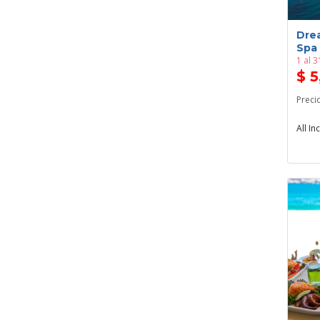
Dre
Spa
1 al 
$ 
Preci
All In