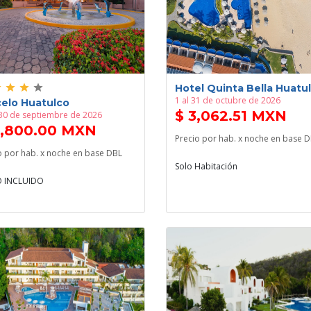
e
grade
grade
grade
Hotel Quinta Bella Huatu
1 al 31 de octubre de 2026
celo Huatulco
$ 3,062.51 MXN
 30 de septiembre de 2026
4,800.00 MXN
Precio por hab. x noche en base 
o por hab. x noche en base DBL
Solo Habitación
 INCLUIDO