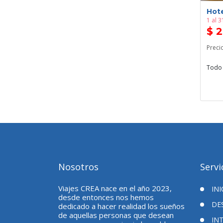
Hote
1 al 
$ 
Preci
Todo 
Nosotros
Servi
Viajes CREA nace en el año 2023,
INI
desde entonces nos hemos
DE
dedicado a hacer realidad los sueños
de aquellas personas que desean
IN