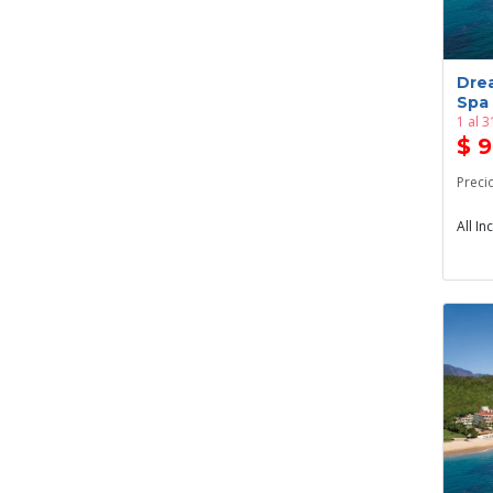
Dre
Spa
1 al 
$ 
Preci
All In