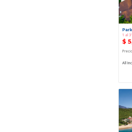
Park
1 al 
$ 
Preci
All In