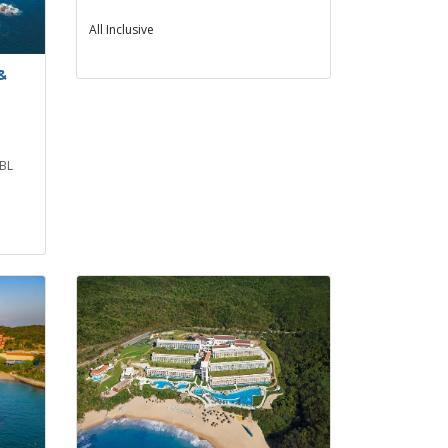
All Inclusive
&
DBL