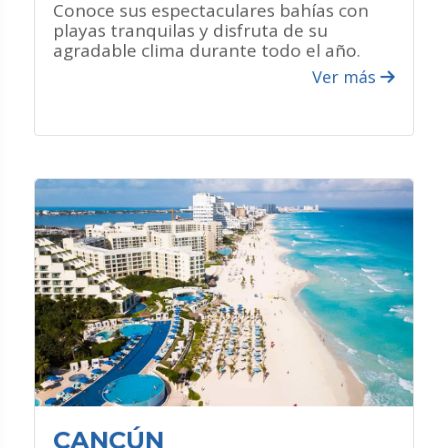
Conoce sus espectaculares bahías con
playas tranquilas y disfruta de su
agradable clima durante todo el año.
Ver más
VER PROMOCIONES
¿QUÉ HACER?
Disfruta de sus increíbles y diversas
playas.
Conoce sus zonas arqueológicas.
Visita sus increíbles centros
comerciales.
Atrévete a participar en sus diversos
deportes acuáticos.
CANCÚN