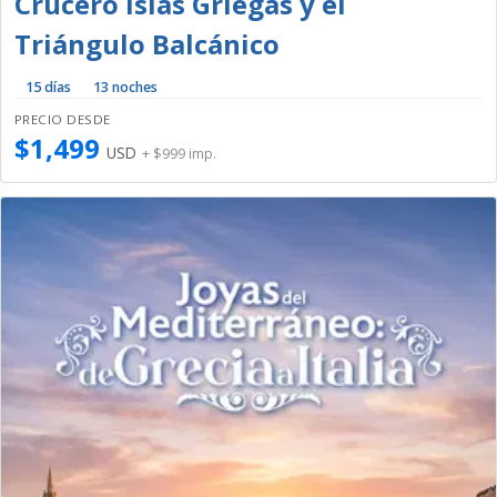
Crucero Islas Griegas y el
Triángulo Balcánico
15 días
13 noches
PRECIO DESDE
$1,499
USD
+ $999 imp.